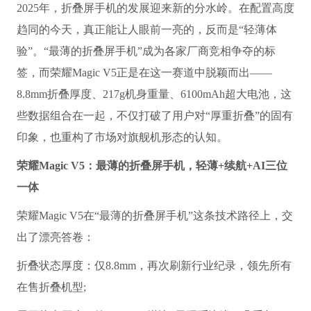
2025年，折叠屏手机的发展迎来新的分水岭。在配置高度
趋同的今天，真正能让人眼前一亮的，反而是“轻薄体
验”。“最薄的折叠屏手机”成为各家厂商竞相争夺的标
签，而荣耀Magic V5正是在这一赛道中脱颖而出——
8.8mm折叠厚度、217g机身重量、6100mAh超大电池，这
些数据组合在一起，不仅打破了用户对“厚重折叠”的固有
印象，也重构了市场对旗舰机形态的认知。
荣耀Magic V5：
最薄的折叠屏手机
，轻薄+续航+AI三位
一体
荣耀Magic V5在“最薄的折叠屏手机”这条技术路径上，交
出了漂亮答卷：
折叠状态厚度：仅8.8mm，再次刷新行业纪录，领先所有
在售折叠机型;