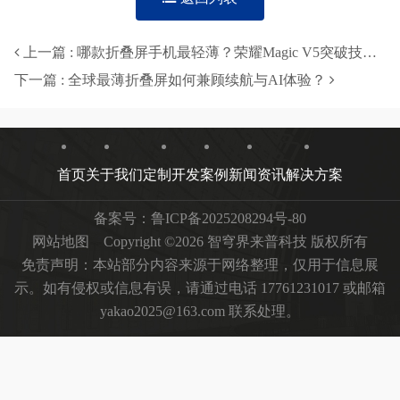
上一篇 : 哪款折叠屏手机最轻薄？荣耀Magic V5突破技术上限-智穹界来普科技
下一篇 : 全球最薄折叠屏如何兼顾续航与AI体验？
首页
关于我们
定制开发
案例
新闻资讯
解决方案
备案号：
鲁ICP备2025208294号-80
网站地图
Copyright ©2026 智穹界来普科技 版权所有
免责声明：本站部分内容来源于网络整理，仅用于信息展
示。如有侵权或信息有误，请通过电话 17761231017 或邮箱
yakao2025@163.com 联系处理。