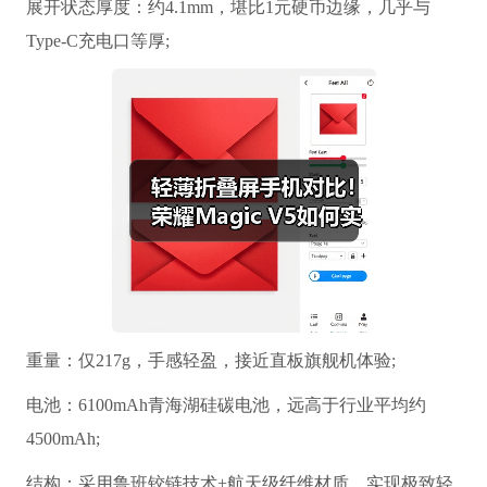
展开状态厚度：约4.1mm，堪比1元硬币边缘，几乎与
Type-C充电口等厚;
重量：仅217g，手感轻盈，接近直板旗舰机体验;
电池：6100mAh青海湖硅碳电池，远高于行业平均约
4500mAh;
结构：采用鲁班铰链技术+航天级纤维材质，实现极致轻