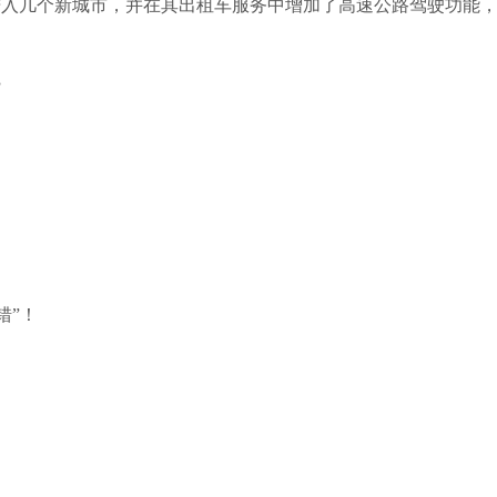
o，也正进入几个新城市，并在其出租车服务中增加了高速公路驾驶功
？
错”！