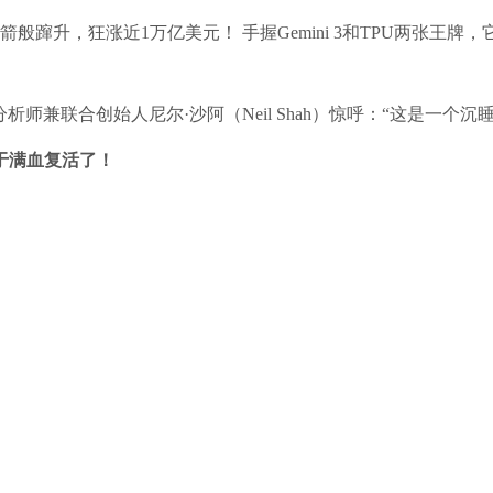
火箭般蹿升，狂涨近1万亿美元！ 手握Gemini 3和TPU两张王
earch分析师兼联合创始人尼尔·沙阿（Neil Shah）惊呼：“这是
于满血复活了！