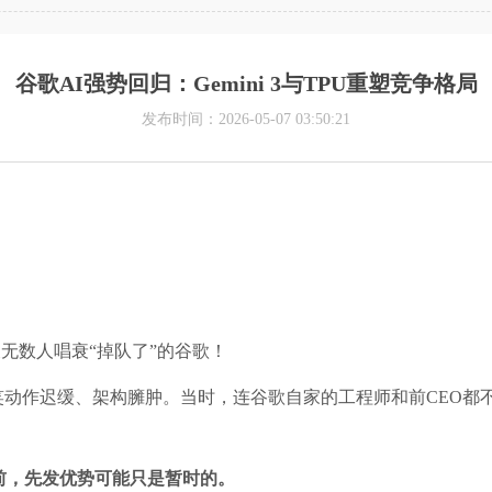
谷歌AI强势回归：Gemini 3与TPU重塑竞争格局
发布时间：2026-05-07 03:50:21
被无数人唱衰“掉队了”的谷歌！
笑动作迟缓、架构臃肿。当时，连谷歌自家的工程师和前CEO都不
前，先发优势可能只是暂时的。