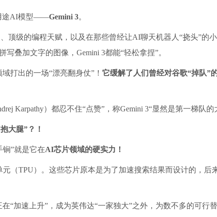
途AI模型——
Gemini 3
。
理能力、顶级的编程天赋，以及在那些曾经让AI聊天机器人“挠头”
叠加文字的图像，Gemini 3都能“轻松拿捏”。
领域打出的一场“漂亮翻身仗”！
它缓解了人们曾经对谷歌“掉队”
ej Karpathy）都忍不住“点赞”，称Gemini 3“显然是第一梯
“抱大腿”？！
杀手锏”就是它在
AI芯片领域的硬实力！
元（TPU）。这些芯片原本是为了加速搜索结果而设计的，后来
正在“加速上升”，成为英伟达“一家独大”之外，为数不多的可行