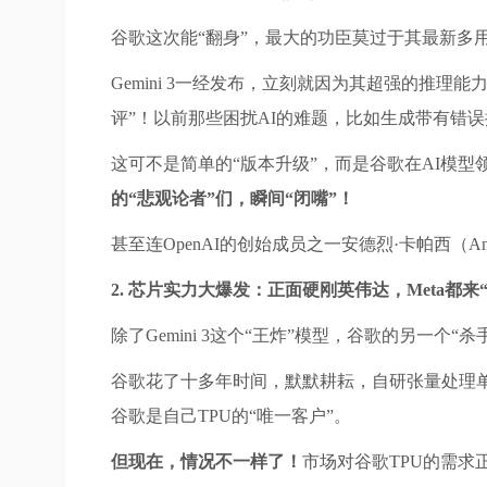
谷歌这次能“翻身”，最大的功臣莫过于其最新多用
Gemini 3一经发布，立刻就因为其超强的推
评”！以前那些困扰AI的难题，比如生成带有错误拼写
这可不是简单的“版本升级”，而是谷歌在AI模型
的“悲观论者”们，瞬间“闭嘴”！
甚至连OpenAI的创始成员之一安德烈·卡帕西（Andr
2. 芯片实力大爆发：正面硬刚英伟达，Meta都来
除了Gemini 3这个“王炸”模型，谷歌的另一个“
谷歌花了十多年时间，默默耕耘，自研张量处理单
谷歌是自己TPU的“唯一客户”。
但现在，情况不一样了！
市场对谷歌TPU的需求