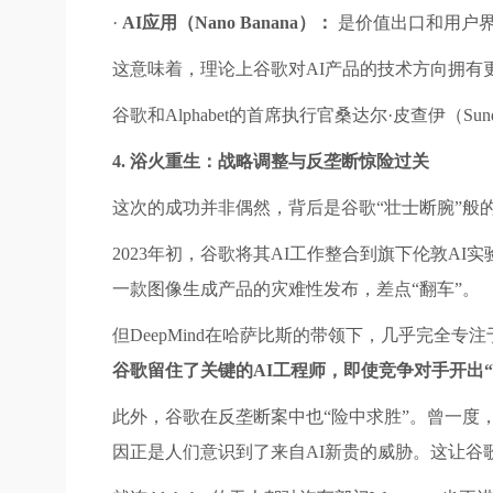
·
AI应用（Nano Banana）：
是价值出口和用户界
这意味着，理论上谷歌对AI产品的技术方向拥有更
谷歌和Alphabet的首席执行官桑达尔·皮查伊（Sunda
4. 浴火重生：战略调整与反垄断惊险过关
这次的成功并非偶然，背后是谷歌“壮士断腕”般
2023年初，谷歌将其AI工作整合到旗下伦敦AI实验
一款图像生成产品的灾难性发布，差点“翻车”。
但DeepMind在哈萨比斯的带领下，几乎完全专注
谷歌留住了关键的AI工程师，即使竞争对手开出
此外，谷歌在反垄断案中也“险中求胜”。曾一度
因正是人们意识到了来自AI新贵的威胁。这让谷歌