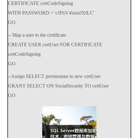
CERTIFICATE certCodeSigning
WITH PASSWORD = 'cJI%V4!axnJXfLC'
GO
-- Map a user to the certificate
CREATE USER certUser FOR CERTIFICATE
certCodeSigning
GO
--Assign SELECT permissions to new certUser
GRANT SELECT ON SocialSecurity TO certUser
GO