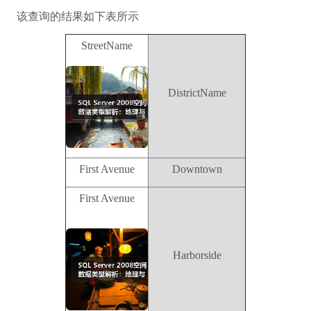
该查询的结果如下表所示
StreetName
DistrictName
First Avenue
Downtown
First Avenue
Harborside