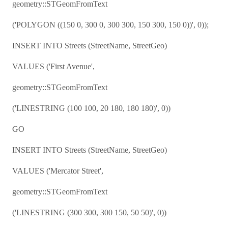
geometry::STGeomFromText
('POLYGON ((150 0, 300 0, 300 300, 150 300, 150 0))', 0));
INSERT INTO Streets (StreetName, StreetGeo)
VALUES ('First Avenue',
geometry::STGeomFromText
('LINESTRING (100 100, 20 180, 180 180)', 0))
GO
INSERT INTO Streets (StreetName, StreetGeo)
VALUES ('Mercator Street',
geometry::STGeomFromText
('LINESTRING (300 300, 300 150, 50 50)', 0))