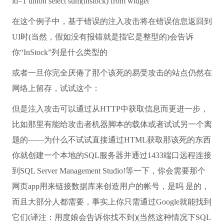
id=1
union
select
sum
(instock)
from
widget
在这个例子中，基于错误的注入攻击将在错误信息返回到
UI时(当然，假如没有报错就是指它是整型的)会告诉
你“InStock”列是什么类型的
或者一旦你完全厌倦了那个该死的易受攻击的站点仍然在
网络上留存，试试这个：
但是注入攻击可以通过从HTTP中获取信息而更进一步，
比如那里有能给攻击者机器脚本的载体或者试试另一个离
题的——为什么不试试直接通过HTML获取那该死的东西
你就创建一个本地的SQL服务器并通过1433端口远程连接
到SQL Server Management Studio!等一下，你会需要那个
网页app用来链接数据库来创造用户的帐号，是吗 是的，
而且大部分人都需要，事实上你只需通过Google就能找到
它们(译注：用度娘会告诉你找不到)(当然这种情况下SQL