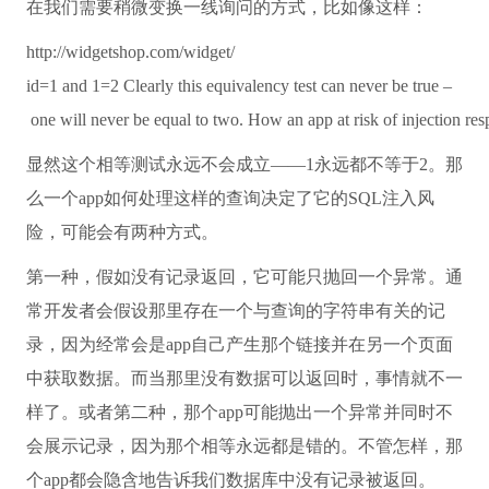
在我们需要稍微变换一线询问的方式，比如像这样：
http://widgetshop.com/widget/
id=1
and
1=2 Clearly this equivalency test can never be
true
–
one will never be equal
to
two. How an app
at
risk
of
injection re
显然这个相等测试永远不会成立——1永远都不等于2。那
么一个app如何处理这样的查询决定了它的SQL注入风
险，可能会有两种方式。
第一种，假如没有记录返回，它可能只抛回一个异常。通
常开发者会假设那里存在一个与查询的字符串有关的记
录，因为经常会是app自己产生那个链接并在另一个页面
中获取数据。而当那里没有数据可以返回时，事情就不一
样了。或者第二种，那个app可能抛出一个异常并同时不
会展示记录，因为那个相等永远都是错的。不管怎样，那
个app都会隐含地告诉我们数据库中没有记录被返回。