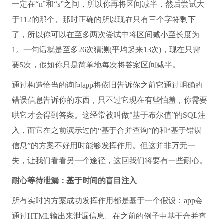
一定在“n”和“s”之间，所以你再将区间减半，然后尝试大
于112的那个。那时正确的所以现在只有三个字符剩下
了，所以你可以在至多两次尝试中将区间减小至长度为
1。一句话就是至多26次猜测(平均起来13次)，现在只需
要5次，假如你只是简单地每次将答案区间减半。
通过构造恰当的询问app将依旧告诉你之前它通过明确的
错误信息告诉你的东西，只不过它现在有些怕羞，你需要
哄它才会得到答案。这经常被叫做“基于布尔值”的SQL注
入，而它在之前演示过的“基于合并查询”的和“基于错误
信息”的方案不好用时能够发挥作用。但这并非万无一
失，让我们看看另一个途径，这回我们将要有一些耐心。
耐心等待泄漏：基于时间的盲目注入
所有实时的方案成功发挥作用都是基于一个假设：app会
通过HTML输出来泄漏信息。在之前的例子中基于合并查