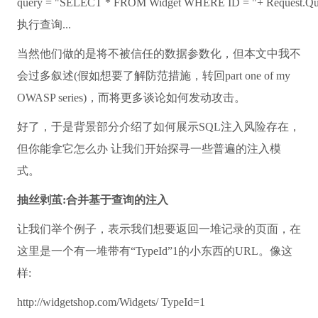
query =
"SELECT * FROM Widget WHERE ID = "
+ Request.Qu
执行查询...
当然他们做的是将不被信任的数据参数化，但本文中我不
会过多叙述(假如想要了解防范措施，转回part one of my
OWASP series)，而将更多谈论如何发动攻击。
好了，于是背景部分介绍了如何展示SQL注入风险存在，
但你能拿它怎么办 让我们开始探寻一些普遍的注入模
式。
抽丝剥茧:合并基于查询的注入
让我们举个例子，表示我们想要返回一堆记录的页面，在
这里是一个有一堆带有“TypeId”1的小东西的URL。像这
样:
http://widgetshop.com/Widgets/ TypeId=1