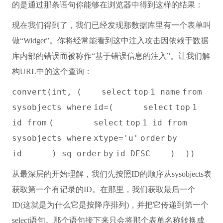
的是通过那条语句你能够在浏览器中得到这样的结果：
现在我们得到了，我们已经发现那数据库里有一个表单叫
做“Widget”。你将经常能看到这中注入攻击因依赖于数据
库内部的错误而被称作“基于错误信息的注入”。让我们解
构URL中的这个查询：
convert
(
int
, (
select
top
1
name
from
sysobjects
where
id=(
select
top
1
id
from
(
select
top
1 id
from
sysobjects
where
xtype=
'u'
order
by
id
) sq
order
by
id
DESC
)
)
)
从最深层的开始理解，我们先按照ID的顺序从sysobjects表
获取第一个有记录的ID。在那里，我们获取最后一个
ID(这就是为什么它是按降序排列)，并把它传递到第一个
select语句。那个语句接下来只会将那个表单名称转换成