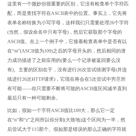
这里有一个微妙但很重要的区别，它没有检查单个字符匹
配，而是查找字符在ASCII表中的位置。事实上，它先将
表单名称转换为小写字母，这样我们只需要处理26个字符
(当然，假设命名中只有字母)，然后它获取那个字母的
ASCII值。在上一个例子中，它接着检查表单中是否有以
在“m”(ASCII值为109)之后的字母开头的，然后相同的潜
力成功描述了之前应用的(要么一个记录被返回要么没
有)。主要的区别在于，没有进行26次尝试猜测字母(并连
续进行26次HTTP请求)，它现在将会在5次尝试中穷尽所
有可能——你只需要不断将可能的ASCII值区间减半直到
最后只有一种可能剩余。
比如，假如一个字符ASCII值比109大，那么它一定
在“n”和“z”之间所以你分割(大致地)这个区间为一半，然
后尝试大于115那个。假如那是错误的那么正确的字符就