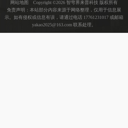
返回列表
上一篇 : SQL Server执行计划缓存管理与重编译原理详解
下一篇 : SQL注入攻击原理与常见漏洞利用技术解析
首页
关于我们
定制开发
案例
新闻资讯
解决方案
备案号：
鲁ICP备2025208294号-80
网站地图
Copyright ©2026 智穹界来普科技 版权所有
免责声明：本站部分内容来源于网络整理，仅用于信息展
示。如有侵权或信息有误，请通过电话 17761231017 或邮箱
yakao2025@163.com 联系处理。