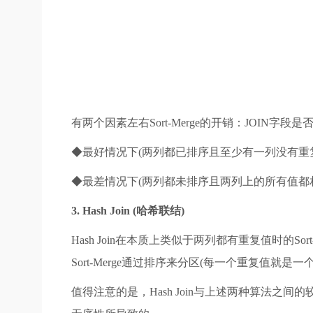
有两个因素左右Sort-Merge的开销：JOIN字段
◆最好情况下(两列都已排序且至少有一列没有重复值
◆最差情况下(两列都未排序且两列上的所有值都相同)：O (
3. Hash Join (哈希联结)
Hash Join在本质上类似于两列都有重复值时的Sort
Sort-Merge通过排序来分区(每一个重复值就是一
值得注意的是，Hash Join与上述两种算法之间的