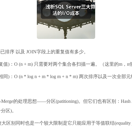
是否已排序 以及 JOIN字段上的重复值有多少。
)：O (n + m) 只需要对两个集合各扫描一遍。（这里的m
n * log n + m * log m + n * m) 两次排序以及一次
-Merge的处理思想——分区(patitioning)。但它们也有区别：H
个分区)。
较大区别同时也是一个较大限制是它只能应用于等值联结(equalit