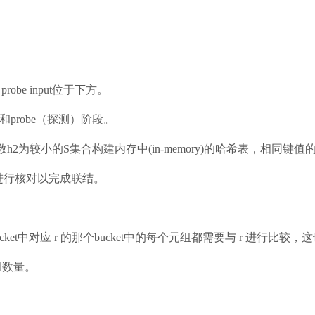
probe input位于下方。
段和probe（探测）阶段。
希函数h2为较小的S集合构建内存中(in-memory)的哈希表，相同键值的以link
哈希表进行核对以完成联结。
ucket中对应 r 的那个bucket中的每个元组都需要与 r 进行
元组数量。