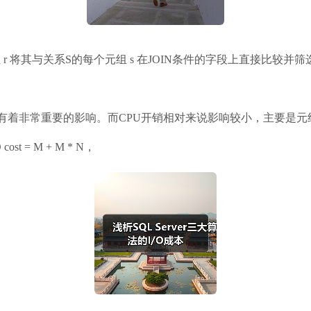
r 将其与关系S的每个元组 s 在JOIN条件的字段上直接比较
常重要的影响。而CPU开销相对来说影响较小，主要是元组读入内存以后
st = M + M * N，