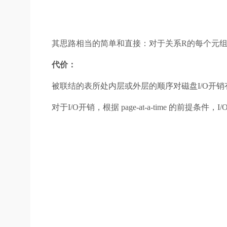
其思路相当的简单和直接：对于关系R的每个元组 
代价：
被联结的表所处内层或外层的顺序对磁盘I/O开销有着非
对于I/O开销，根据 page-at-a-time 的前提条件，I/O co