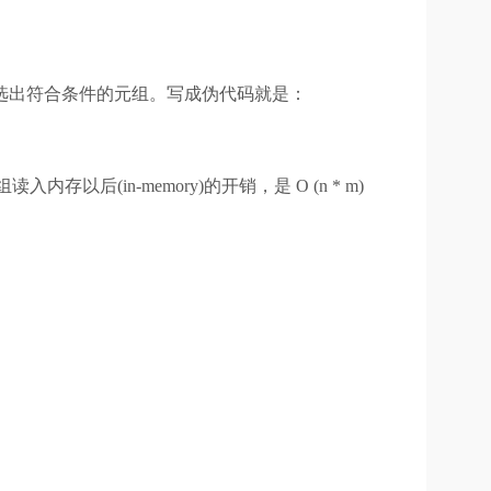
并筛选出符合条件的元组。写成伪代码就是：
(in-memory)的开销，是 O (n * m)