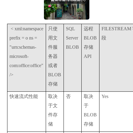
< xml:namespace
只使
SQL
远程
FILESTREAM
prefix = o ns =
用文
Server
BLOB
段
"urn:schemas-
件服
BLOB
存储
microsoft-
务器
API
com:office:office"
或者
/>
BLOB
存储
快速流式性能
取决
否
取决
Yes
于文
于
件存
BLOB
储
存储