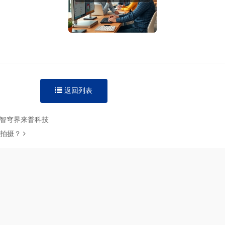
返回列表
-智穹界来普科技
定拍摄？