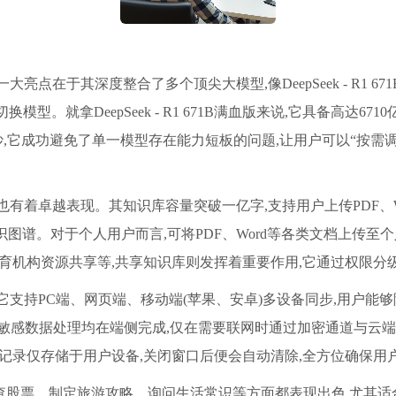
在于其深度整合了多个顶尖大模型,像DeepSeek - R1 671B满血
型。就拿DeepSeek - R1 671B满血版来说,它具备高达6
,它成功避免了单一模型存在能力短板的问题,让用户可以“按需调
有着卓越表现。其知识库容量突破一亿字,支持用户上传PDF、Wo
识图谱。对于个人用户而言,可将PDF、Word等各类文档上传至
教育机构资源共享等,共享知识库则发挥着重要作用,它通过权限分
它支持PC端、网页端、移动端(苹果、安卓)多设备同步,用户能
,敏感数据处理均在端侧完成,仅在需要联网时通过加密通道与云端
话记录仅存储于用户设备,关闭窗口后便会自动清除,全方位确保用
T、查股票、制定旅游攻略、询问生活常识等方面都表现出色,尤其