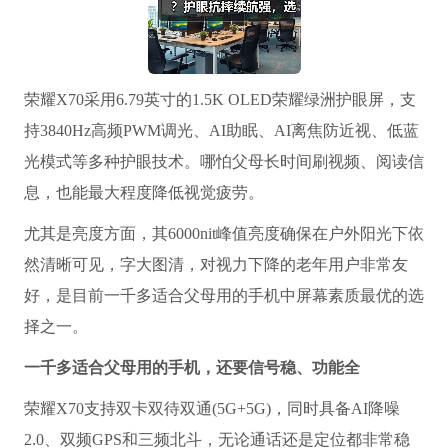
荣耀X70采用6.79英寸的1.5K OLED荣耀绿洲护眼屏，支
持3840Hz高频PWM调光、AI助眠、AI离焦防近视、低蓝
光模式等多种护眼技术。哪怕父母长时间刷视频、阅读信
息，也能最大程度降低视觉疲劳。
尤其是亮度方面，其6000nit峰值亮度确保在户外阳光下依
然清晰可见，字大图清，对视力下降的老年用户非常友
好，是目前一千多适合父母用的手机中屏幕素质最优的选
择之一。
一千多适合父母用的手机
，还要信号稳、功能全
荣耀X70支持双卡双待双通(5G+5G)，同时具备AI降噪
2.0、双频GPS和三频北斗，无论通话还是定位都非常稳