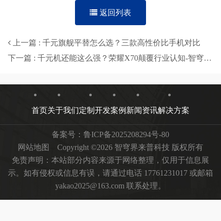
返回列表
上一篇 : 千元旗舰平替怎么选？三款高性价比手机对比
下一篇 : 千元机还能这么强？荣耀X70颠覆行业认知-智穹界来普科技
首页
关于我们
定制开发
案例
新闻资讯
解决方案
备案号：
鲁ICP备2025208294号-80
网站地图
Copyright ©2026 智穹界来普科技 版权所有
免责声明：本站部分内容来源于网络整理，仅用于信息展
示。如有侵权或信息有误，请通过电话 17761231017 或邮箱
yakao2025@163.com 联系处理。