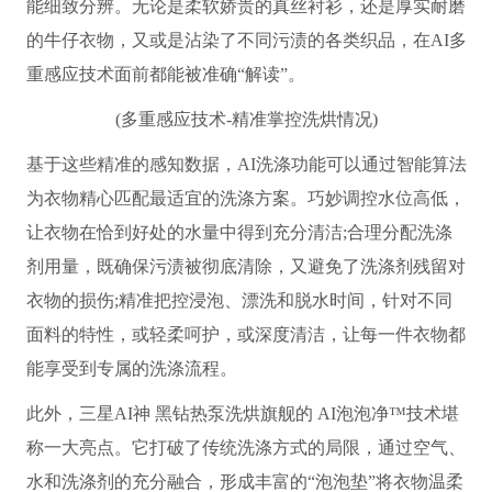
能细致分辨。无论是柔软娇贵的真丝衬衫，还是厚实耐磨
的牛仔衣物，又或是沾染了不同污渍的各类织品，在AI多
重感应技术面前都能被准确“解读”。
(多重感应技术-精准掌控洗烘情况)
基于这些精准的感知数据，AI洗涤功能可以通过智能算法
为衣物精心匹配最适宜的洗涤方案。巧妙调控水位高低，
让衣物在恰到好处的水量中得到充分清洁;合理分配洗涤
剂用量，既确保污渍被彻底清除，又避免了洗涤剂残留对
衣物的损伤;精准把控浸泡、漂洗和脱水时间，针对不同
面料的特性，或轻柔呵护，或深度清洁，让每一件衣物都
能享受到专属的洗涤流程。
此外，三星AI神 黑钻热泵洗烘旗舰的 AI泡泡净™技术堪
称一大亮点。它打破了传统洗涤方式的局限，通过空气、
水和洗涤剂的充分融合，形成丰富的“泡泡垫”将衣物温柔