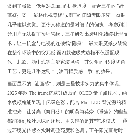
做到了极致。低至24.9mm 的机身厚度，配合三星的 "纤
薄壁挂架"，能将电视背板与墙面的间隙无限压缩，肉眼
几乎难以察觉。更令人称道的是对细节的偏执：考虑到部
分用户无法提前预埋管线，三星研发出透明化线缆处理技
术，让主机盒与电视的连接线"隐身"，最大限度减少线缆
在整个环境中的突兀感;而四款磁吸式边框不仅适配现
代、北欧、新中式等主流家装风格，其边角的 45 度切角
工艺，更是几乎达到 "与油画框质感一致" 的效果。
画面显示的 "油画感"，则是三星技术实力的集中体现。
2025 年款 The f
rame搭载升级后的 QLED 量子点技术，纳
米级颗粒能呈现十亿级色彩，配合 Mini LED 背光源的精
准控光，让梵高《向日葵》的明黄与莫奈《睡莲》的幽蓝
都能得到原汁原味的还原。更关键的是其"艺术模式"：通
过环境光传感器实时调整亮度和色调，正午阳光直射时自