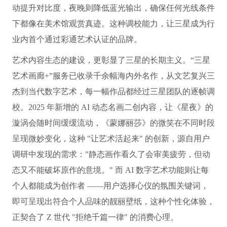
动提升对比度，夜晚则降低蓝光输出，确保任何光线条件
下都像在美术馆观赏真迹。这种调校能力，让三星成为行
业内首个通过彩通艺术认证的品牌。
艺术内容生态的建设，更彰显了三星的长期主义。“三星
艺术画廊+”服务已收录千余幅海内外名作，从文艺复兴三
杰到当代数字艺术，每一幅作品都经过三星团队的逐帧调
校。2025 年新增的 AI 动态名画二创内容，让《星夜》的
漩涡会随时间缓缓流动，《蒙娜丽莎》的微笑在不同时段
呈现微妙变化，这种 "让艺术活起来" 的创新，源自用户
调研中发现的需求："静态画作看久了会审美疲劳，但动
态又不能破坏原作的意境。" 而 AI 数字艺术功能则让每
个人都能成为创作者 ——用户选择心仪的氛围关键词，
即可呈现出符合个人品味的靓丽壁纸，这种个性化体验，
正契合了 Z 世代 "拒绝千篇一律" 的消费心理。