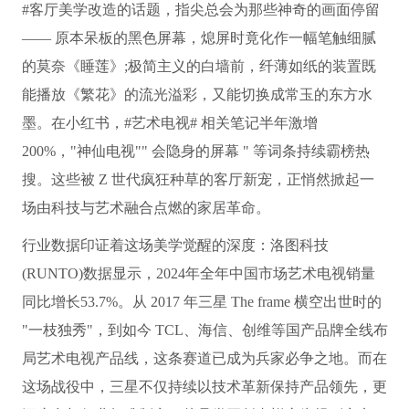
#客厅美学改造的话题，指尖总会为那些神奇的画面停留
—— 原本呆板的黑色屏幕，熄屏时竟化作一幅笔触细腻
的莫奈《睡莲》;极简主义的白墙前，纤薄如纸的装置既
能播放《繁花》的流光溢彩，又能切换成常玉的东方水
墨。在小红书，#艺术电视# 相关笔记半年激增
200%，"神仙电视"" 会隐身的屏幕 " 等词条持续霸榜热
搜。这些被 Z 世代疯狂种草的客厅新宠，正悄然掀起一
场由科技与艺术融合点燃的家居革命。
行业数据印证着这场美学觉醒的深度：洛图科技
(RUNTO)数据显示，2024年全年中国市场艺术电视销量
同比增长53.7%。从 2017 年三星 The f
rame 横空出世时的
"一枝独秀"，到如今 TCL、海信、创维等国产品牌全线布
局艺术电视产品线，这条赛道已成为兵家必争之地。而在
这场战役中，三星不仅持续以技术革新保持产品领先，更