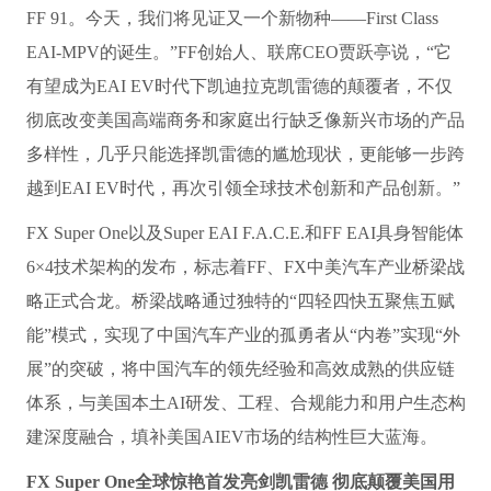
FF 91。今天，我们将见证又一个新物种——First Class
EAI-MPV的诞生。”FF创始人、联席CEO贾跃亭说，“它
有望成为EAI EV时代下凯迪拉克凯雷德的颠覆者，不仅
彻底改变美国高端商务和家庭出行缺乏像新兴市场的产品
多样性，几乎只能选择凯雷德的尴尬现状，更能够一步跨
越到EAI EV时代，再次引领全球技术创新和产品创新。”
FX Super One以及Super EAI F.A.C.E.和FF EAI具身智能体
6×4技术架构的发布，标志着FF、FX中美汽车产业桥梁战
略正式合龙。桥梁战略通过独特的“四轻四快五聚焦五赋
能”模式，实现了中国汽车产业的孤勇者从“内卷”实现“外
展”的突破，将中国汽车的领先经验和高效成熟的供应链
体系，与美国本土AI研发、工程、合规能力和用户生态构
建深度融合，填补美国AIEV市场的结构性巨大蓝海。
FX Super One全球惊艳首发亮剑凯雷德 彻底颠覆美国用