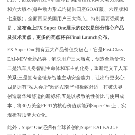
和六大版本(每种动力形式均提供四座GOAT版、六座版和
七座版)，全面回应美国用户三大痛点。特别需要强调的
是，
发布会上FX Super One展示的仅仅是部分核心产品
及技术卖点，更多的亮点将在Final Launch公布。
FX Super One拥有五大产品价值突破点：它是First-Class
EAI-MPV全新品类，解决用户三大痛点，创造全新价值;
二是汽车具身智能生命体和车主的化身，重新定义了人车
关系;三是拥有全链条智能主动安全能力，让出行更安心;
四是拥有“私人会所”般的AI奢华和极致舒适，打破边界，
创造奢华和舒适的新标杆;五是以极致的性价比与使用成
本，将30万美金FF 91的核心价值赋能到Super One上，实
现极智顶奢大众化。
此外，Super One还拥有全球首创的Super EAI F.A.C.E.，