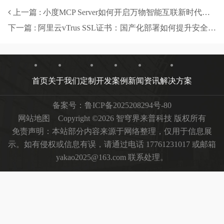
上一篇 : 小度MCP Server如何开启万物智能互联新时代？-智穹界来普科技
下一篇 : 阿里云vTrus SSL证书：国产化部署如何提升安全效率？-智穹界来普科技
首页
关于我们
定制开发
案例
新闻资讯
解决方案
备案号：
鲁ICP备2025208294号-80
网站地图
Copyright ©2026 智穹界来普科技 版权所有
免责声明：本站部分内容来源于网络整理，仅用于信息展
示。如有侵权或信息有误，请通过电话 17761231017 或邮箱
yakao2025@163.com 联系处理。