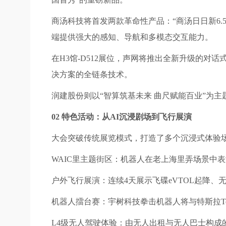
商汤科技将首发两款革命性产品：“商汤日日新6.
端提供强大的感知、导航和多模态交互能力。
在H3馆-D512展位，声网将推出全新升级的对
决方案的全链条技术。
润建股份则以“智算筑基未来 曲尺赋能百业”为主
02 特色活动：从AI沉浸剧场到飞行展演
大会突破传统展览模式，打造了多个沉浸式体验
WAIC里主题街区：机器人在老上海里弄场景中
户外飞行展演：连续4天展示飞碟eVTOL起降
机器人擂台赛：宇树科技拳击机器人将与特斯拉Tes
L4级无人驾驶体验：由无人出租与无人巴士构成