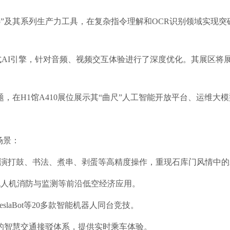
5”及其系列生产力工具，在复杂指令理解和OCR识别领域实现
话式AI引擎，针对音频、视频交互体验进行了深度优化。其展区将
题，在H1馆A410展位展示其“曲尺”人工智能开放平台、运维大
场景：
表演打鼓、书法、煮串、剥蛋等高精度操作，重现石库门风情中
、无人机消防与监测等前沿低空经济应用。
laBot等20多款智能机器人同台竞技。
的智慧交通接驳体系，提供实时乘车体验。