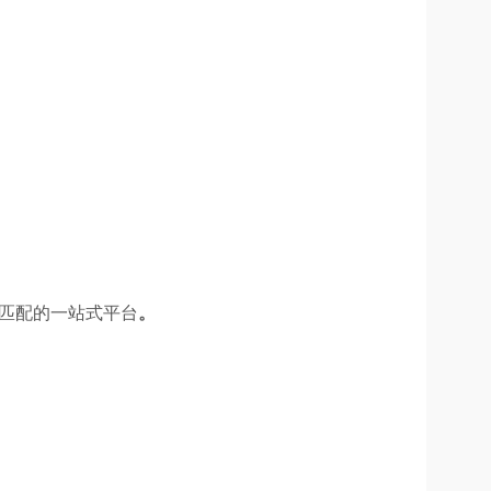
资匹配的一站式平台
。