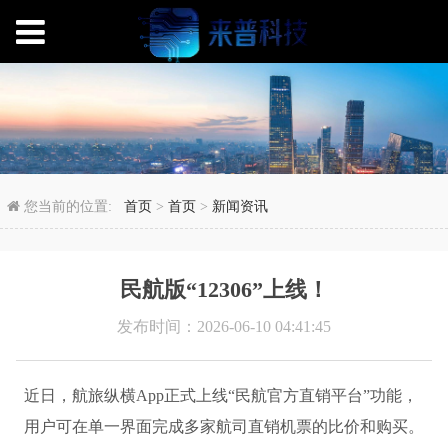
民航版“12306”上线！
您当前的位置:
首页
>
首页
>
新闻资讯
民航版“12306”上线！
发布时间：2026-06-10 04:41:45
近日，航旅纵横App正式上线“民航官方直销平台”功能，
用户可在单一界面完成多家航司直销机票的比价和购买。