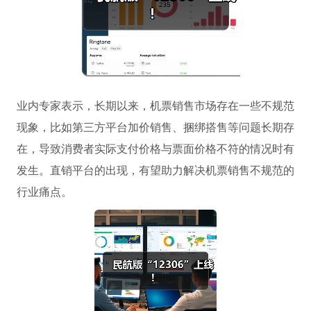
业内专家表示，长期以来，机票销售市场存在一些不规范
现象，比如第三方平台加价销售、捆绑搭售等问题长期存
在，导致消费者实际支付价格与票面价格不符的情况时有
发生。直销平台的出现，有望助力解决机票销售不规范的
行业痛点。