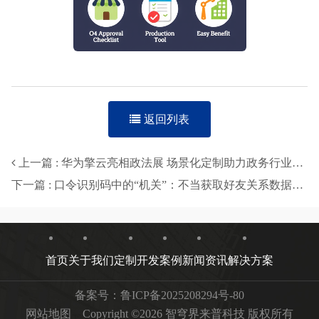
返回列表
上一篇 : 华为擎云亮相政法展 场景化定制助力政务行业数字化办公能力提升
下一篇 : 口令识别码中的“机关”：不当获取好友关系数据是否构成不正当竞争？
首页
关于我们
定制开发
案例
新闻资讯
解决方案
备案号：
鲁ICP备2025208294号-80
网站地图
Copyright ©2026 智穹界来普科技 版权所有