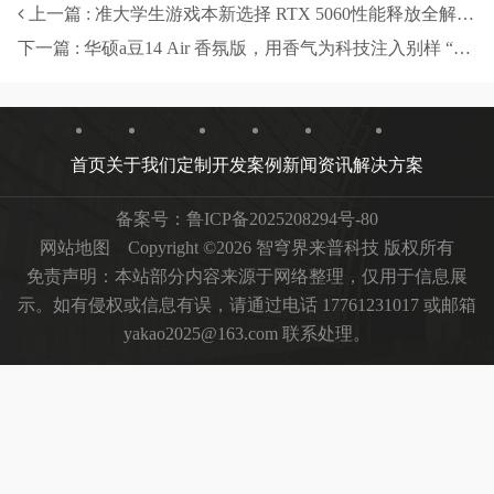
上一篇 : 准大学生游戏本新选择 RTX 5060性能释放全解析-智穹界来普科技
下一篇 : 华硕a豆14 Air 香氛版，用香气为科技注入别样 “情绪”
首页
关于我们
定制开发
案例
新闻资讯
解决方案
备案号：
鲁ICP备2025208294号-80
网站地图
Copyright ©2026 智穹界来普科技 版权所有
免责声明：本站部分内容来源于网络整理，仅用于信息展
示。如有侵权或信息有误，请通过电话 17761231017 或邮箱
yakao2025@163.com 联系处理。