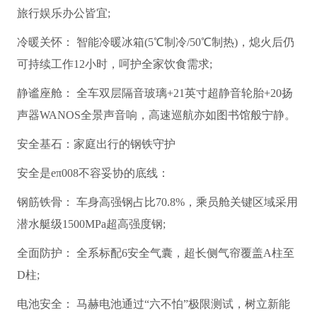
旅行娱乐办公皆宜;
冷暖关怀： 智能冷暖冰箱(5℃制冷/50℃制热)，熄火后仍
可持续工作12小时，呵护全家饮食需求;
静谧座舱： 全车双层隔音玻璃+21英寸超静音轮胎+20扬
声器WANOS全景声音响，高速巡航亦如图书馆般宁静。
安全基石：家庭出行的钢铁守护
安全是eπ008不容妥协的底线：
钢筋铁骨： 车身高强钢占比70.8%，乘员舱关键区域采用
潜水艇级1500MPa超高强度钢;
全面防护： 全系标配6安全气囊，超长侧气帘覆盖A柱至
D柱;
电池安全： 马赫电池通过“六不怕”极限测试，树立新能