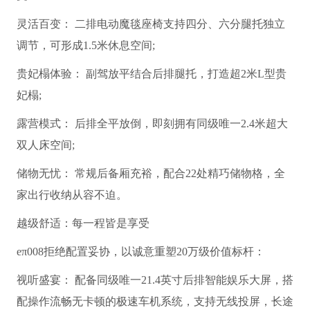
灵活百变： 二排电动魔毯座椅支持四分、六分腿托独立
调节，可形成1.5米休息空间;
贵妃榻体验： 副驾放平结合后排腿托，打造超2米L型贵
妃榻;
露营模式： 后排全平放倒，即刻拥有同级唯一2.4米超大
双人床空间;
储物无忧： 常规后备厢充裕，配合22处精巧储物格，全
家出行收纳从容不迫。
越级舒适：每一程皆是享受
eπ008拒绝配置妥协，以诚意重塑20万级价值标杆：
视听盛宴： 配备同级唯一21.4英寸后排智能娱乐大屏，搭
配操作流畅无卡顿的极速车机系统，支持无线投屏，长途