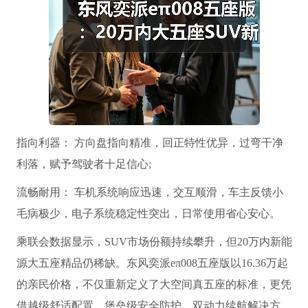
指向利器： 方向盘指向精准，回正特性优异，过弯干净
利落，赋予驾驶者十足信心;
流畅耐用： 车机系统响应迅速，交互顺滑，车主反馈小
毛病极少，电子系统稳定性突出，日常使用省心安心。
乘联会数据显示，SUV市场份额持续攀升，但20万内新能
源大五座精品仍稀缺。东风奕派eπ008五座版以16.36万起
的亲民价格，不仅重新定义了大空间真五座的标准，更凭
借越级舒适配置、堡垒级安全防护、双动力续航解决方