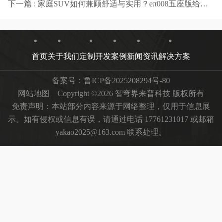
下一篇 : 家庭SUV如何兼顾舒适与实用？eπ008五座版给出答案-智穹界来普科技
首页
关于我们
定制开发
案例
新闻资讯
解决方案
备案号：
鲁ICP备2025208294号-80
网站地图
Copyright ©2026 智穹界来普科技 版权所有
免责声明：本站部分内容来源于网络整理，仅用于信息展
示。如有侵权或信息有误，请通过电话 17761231017 或邮箱
yakao2025@163.com 联系处理。