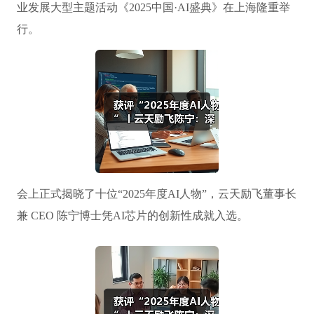
业发展大型主题活动《2025中国·AI盛典》在上海隆重举
行。
会上正式揭晓了十位“2025年度AI人物”，云天励飞董事长
兼 CEO 陈宁博士凭AI芯片的创新性成就入选。