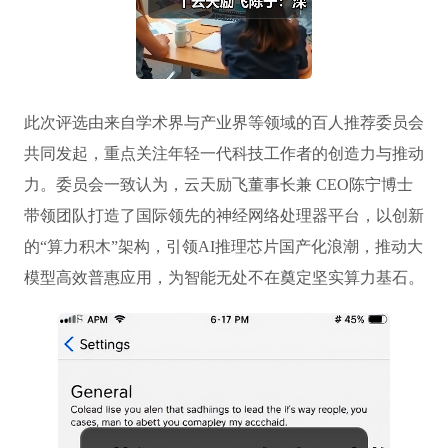
此次评选由来自学术界与产业界等领域的百人推荐委员会
共同发起，重点关注年轻一代科技工作者的创造力与推动
力。委员会一致认为，云天励飞董事长兼 CEO陈宁博士
带领团队打造了国际领先的神经网络处理器平台，以创新
的“算力积木”架构，引领AI推理芯片国产化浪潮，推动大
模型高效普惠应用，为智能无处不在奠定坚实算力基石。