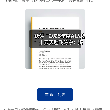
则必成。希望与各位同仁携手并肩，共创AI新时代。
返回列表
上一篇 : 超聚变FusionOne AI解决方案：算力与行业智能体融合