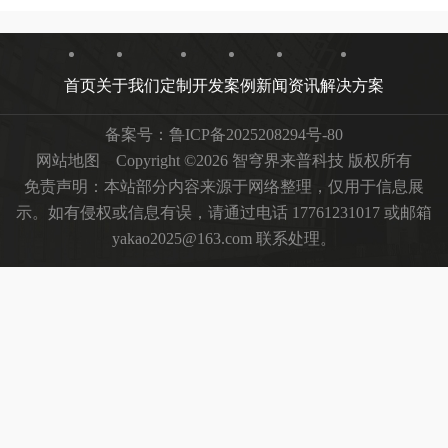
首页
关于我们
定制开发
案例
新闻资讯
解决方案
备案号：
鲁ICP备2025208294号-80
网站地图
Copyright ©2026 智穹界来普科技 版权所有
免责声明：本站部分内容来源于网络整理，仅用于信息展
示。如有侵权或信息有误，请通过电话 17761231017 或邮箱
yakao2025@163.com 联系处理。