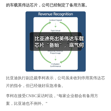
的车载英伟达芯片，公司已经制定了备用方案。
比亚迪执行副总裁李柯表示，公司虽未收到停用英伟达芯
片的指令，但已经做好应急准备。
李柯在接受CNBC采访时说，“每家企业都会有备用方
案，比亚迪也不例外。”