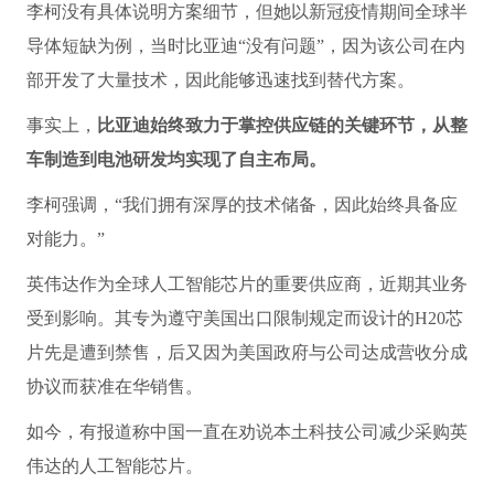
李柯没有具体说明方案细节，但她以新冠疫情期间全球半
导体短缺为例，当时比亚迪“没有问题”，因为该公司在内
部开发了大量技术，因此能够迅速找到替代方案。
事实上，
比亚迪始终致力于掌控供应链的关键环节，从整
车制造到电池研发均实现了自主布局。
李柯强调，“我们拥有深厚的技术储备，因此始终具备应
对能力。”
英伟达作为全球人工智能芯片的重要供应商，近期其业务
受到影响。其专为遵守美国出口限制规定而设计的H20芯
片先是遭到禁售，后又因为美国政府与公司达成营收分成
协议而获准在华销售。
如今，有报道称中国一直在劝说本土科技公司减少采购英
伟达的人工智能芯片。