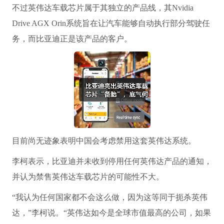
不过英伟达车载芯片属于其独立的产品线，其Nvidia
Drive AGX Orin系统旨在让汽车能够自动执行部分驾驶任
务，而比亚迪正是该产品的客户。
目前尚无迹象表明中国会考虑禁用这套英伟达系统。
李柯表示，比亚迪并未收到停用任何英伟达产品的通知，
并认为禁售英伟达车载芯片的可能性不大。
“我认为任何国家都不会这么做，因为这等同于扼杀英伟
达，”李柯说。“英伟达如今是全球市值最高的公司，如果