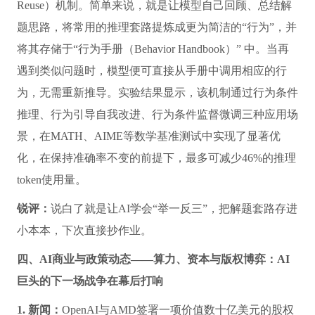
GPU的学术计算系统规模不算大，但算力仍达到
2exaflops（百亿亿次），跻身TOP500超级计算机榜单。
锐评：
麻省理工学院也开始秀科研算力。
3. 新闻：
Meta、Mila-Quebec AI Institute、蒙特利尔大学和
普林斯顿大学联合提出元认知复用（Metacognitive
Reuse）机制。简单来说，就是让模型自己回顾、总结解
题思路，将常用的推理套路提炼成更为简洁的“行为”，并
将其存储于“行为手册（Behavior Handbook）” 中。当再
遇到类似问题时，模型便可直接从手册中调用相应的行
为，无需重新推导。实验结果显示，该机制通过行为条件
推理、行为引导自我改进、行为条件监督微调三种应用场
景，在MATH、AIME等数学基准测试中实现了显著优
化，在保持准确率不变的前提下，最多可减少46%的推理
token使用量。