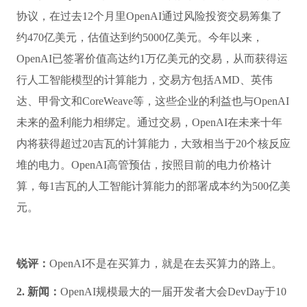
锐评：
说白了就是让AI学会“举一反三”，把解题套路存进
小本本，下次直接抄作业。
四、AI商业与政策动态——算力、资本与版权博弈：AI
巨头的下一场战争在幕后打响
1. 新闻：
OpenAI与AMD签署一项价值数十亿美元的股权
协议，在过去12个月里OpenAI通过风险投资交易筹集了
约470亿美元，估值达到约5000亿美元。今年以来，
OpenAI已签署价值高达约1万亿美元的交易，从而获得运
行人工智能模型的计算能力，交易方包括AMD、英伟
达、甲骨文和CoreWeave等，这些企业的利益也与OpenAI
未来的盈利能力相绑定。通过交易，OpenAI在未来十年
内将获得超过20吉瓦的计算能力，大致相当于20个核反应
堆的电力。OpenAI高管预估，按照目前的电力价格计
算，每1吉瓦的人工智能计算能力的部署成本约为500亿美