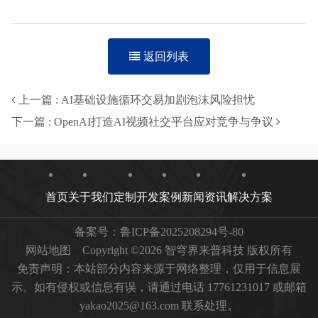
隐患。
以Veo 3的典型失误案例（此处“失误”指无法持续正确完
成任务）为例，当被要求模拟打开煤气灯并烧掉一张纸
时，12次尝试中有9次失败；当被要求解决简单迷宫时，
12次尝试中有10次失败；当被要求按顺序戳破带标签的气
泡来给数字排序时，12次尝试中有11次失败。
或许可以说，AI视频生成模型再现物理现实的失误与大语
言模型的“幻觉”现象如出一辙。它只是基于统计数据来模
拟现实，却缺乏现实根基。要解决AI视频的真实性缺陷，
很可能需要开发基于现实世界基础的AI模型。
锐评：
AI视频模型的物理大概也是体育老师教的。（辰
辰）