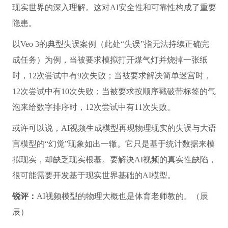
锐评：
一边用人家的IP玩得飞起，一边又给好莱坞大佬们
上“版权锁”功能，这波操作属实有点尴尬。
10. 新闻：
OpenAI通过官方新闻账号对马斯克最新以诉讼
为幌子的骚扰策略作出回应。OpenAI表示，公司不需要
也不想要任何人的商业机密。OpenAI将保护员工，不会
被马斯克试图欺凌他们的行为所吓倒。
锐评：
遭OpenAI明杠，老马又碰上硬茬了。
五、AI观点——画得出“皮相”，却画不出“筋骨”，真实
感之外的AI“虚幻”危机
新闻：
当前AI视频模型是否具备物理推理能力？答案是否
定的。一项新的基准研究发现，当前主流文生视频系统的
物理推理表现参差不齐，视频真实感的进步速度远超其对
现实世界的深入理解。这对AI安全性和可靠性构成了重要