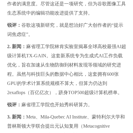
1. 新闻：
谷歌研究团队提出协同图像生成工作流，通过约
束编辑与结构化输入让用户对模型进行迭代式“协同引
导”，从而减少反复调整提示词的麻烦。相关研究论文
《Preference》提出强化学习智能体PASTA的概念，可优
化文生图的交互过程，提高生成式图像任务的可控性和创
作者的满意度。尽管这还是一项研究，但为谷歌图像工具
生态系统中的编辑功能改进提供了支持。
锐评：
谷歌这项新研究，就是想治好广大创作者的“提示
词焦虑症”。
2. 新闻：
麻省理工学院林肯实验室揭幕全球高校最强AI超
级计算机TX-GAIN。这套新系统专为生成式AI工作负载
优化，旨在加速从生物防御到材料发现等领域的研究进
程。虽然与科技巨头的数据中心相比，这套拥有600张