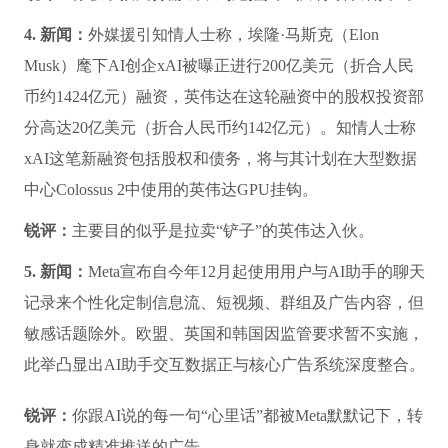
础设施建设，与早前甲骨文、软银等数据中心合作建设计
划形成互补。此次合作不仅扩大了内存芯片供应，也增加
了韩国AI数据中心的容量，既能支持全球AI算力，也符
合韩国自身AI发展战略。此外，OpenAI还宣布与日本数
字厅达成战略合作，通过与政府机构推广生成式AI应用。
锐评：
像极了攒局打游戏，到处拉人组队刷“算力副本”。
4. 新闻：
外媒援引知情人士称，埃隆·马斯克（Elon
Musk）麾下AI创企xAI被曝正进行200亿美元（折合人民
币约1424亿元）融资，英伟达在这轮融资中的股权投资部
分高达20亿美元（折合人民币约142亿元）。知情人士称
xAI这笔新融资包括股权和债务，将与其计划在大型数据
中心Colossus 2中使用的英伟达GPU挂钩。
锐评：
主要目的似乎是拉卖“铲子”的英伟达入伙。
5. 新闻：
Meta宣布自今年12月起使用用户与AI助手的聊天