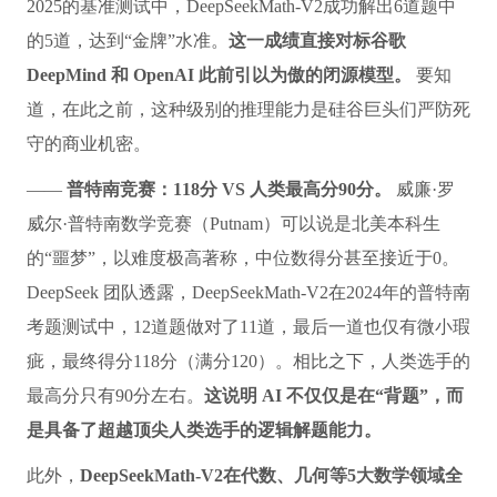
2025的基准测试中，DeepSeekMath-V2成功解出6道题中
的5道，达到“金牌”水准。
这一成绩直接对标谷歌
DeepMind 和 OpenAI 此前引以为傲的闭源模型。
要知
道，在此之前，这种级别的推理能力是硅谷巨头们严防死
守的商业机密。
——
普特南竞赛：118分 VS 人类最高分90分。
威廉·罗
威尔·普特南数学竞赛（Putnam）可以说是北美本科生
的“噩梦”，以难度极高著称，中位数得分甚至接近于0。
DeepSeek 团队透露，DeepSeekMath-V2在2024年的普特南
考题测试中，12道题做对了11道，最后一道也仅有微小瑕
疵，最终得分118分（满分120）。相比之下，人类选手的
最高分只有90分左右。
这说明 AI 不仅仅是在“背题”，而
是具备了超越顶尖人类选手的逻辑解题能力。
此外，
DeepSeekMath-V2在代数、几何等5大数学领域全