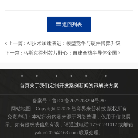
返回列表
上一篇 : AI技术加速演进：模型竞争与硬件博弈升级
下一篇 : 马斯克得州芯片野心：自建全栈半导体帝国
首页
关于我们
定制开发
案例
新闻资讯
解决方案
备案号：
鲁ICP备2025208294号-80
网站地图
Copyright ©2026 智穹界来普科技 版权所有
免责声明：本站部分内容来源于网络整理，仅用于信息展
示。如有侵权或信息有误，请通过电话 17761231017 或邮箱
yakao2025@163.com 联系处理。