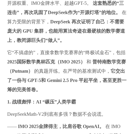
开源权重、IMO金牌水平、超越GPT-5。
这套熟悉的“三
连击”，再次巩固了DeepSeek作为“开源灯塔”的地位。
在
算力受限的背景下，
DeepSeek 再次证明了自己：不需要
庞大的 GPU 集群，也能用算法奇迹在最硬核的数学赛道
上，教闭源巨头们“做人”。
它“不搞虚的”，直接拿数学竞赛界的“终极试金石”，包括
2025国际数学奥林匹克（IMO 2025）
和
普特南数学竞赛
（Putnam）
的真题开练。在严苛的基准测试中，
它交出
了一份与 GPT-5和 Gemini 2.5 Pro 平起平坐，甚至更胜一
筹的完美答卷。
1. 战绩彪悍：AI “碾压”人类学霸
DeepSeekMath-V2到底有多强？数据不会说谎。
——
IMO 2025金牌得主，比肩谷歌 OpenAI。
在 IMO