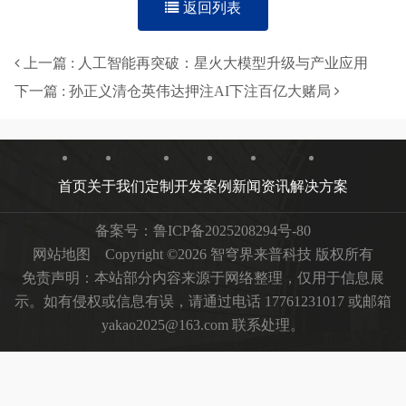
返回列表
上一篇 : 人工智能再突破：星火大模型升级与产业应用
下一篇 : 孙正义清仓英伟达押注AI下注百亿大赌局
首页
关于我们
定制开发
案例
新闻资讯
解决方案
备案号：
鲁ICP备2025208294号-80
网站地图
Copyright ©2026 智穹界来普科技 版权所有
免责声明：本站部分内容来源于网络整理，仅用于信息展
示。如有侵权或信息有误，请通过电话 17761231017 或邮箱
yakao2025@163.com 联系处理。