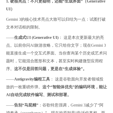
1. 硬核亮点：不只更聪明，还能“生成界面”（Generative
UI）
Gemini 3的核心技术亮点大致可以归结为一点：试图打破
文本对话框的限制。
——
生成式UI (Generative UI)
： 这是本次更新最大的亮
点。以前你问AI旅游攻略，它只给你文字；现在Gemini 3
能直接生成一个交互式界面。当你查询某个历史或艺术问
题时，它能混合图形和文本，甚至实时构建微型应用程
序。
这不仅是回答问题，更是在“生成体验”。
——
Antigravity编程工具
： 这是谷歌面向开发者领域投
放的一枚重磅炸弹。
这个“智能体优先”的编码环境，能让
AI自动完成软件编写、测试和部署。
——
告别“马屁精”
：谷歌特意强调，Gemini 3减少了“阿
谀奉承（sycophancy）”。现在的原则是“告诉你真相，而