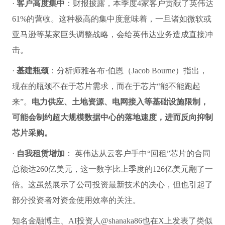
·
客户高度集中
：财报披露，本季度4家客户贡献了英伟达
61%的营收。这种极高的集中度意味着，一旦诸如微软或
亚马逊等某家巨头调整战略，会给英伟达业务造成直接冲
击。
·
基建瓶颈
：分析师雅各布·伯恩（Jacob Bourne）指出，
现在的瓶颈不在于芯片需求，而在于芯片“能不能跑起
来”。
电力供应、土地资源、电网接入等基础设施限制，
可能会制约超大规模数据中心的落地速度，进而反向抑制
芯片采购。
·
自我租赁增加
： 英伟达从云客户手中“回租”芯片的合同
总额达260亿美元，这一数字比上季度的126亿美元翻了一
倍。这虽然展示了公司投资最新技术的决心，但也引起了
部分投资者对资金使用效率的关注。
知名金融博主、AI投资人@shanaka86也在X上发表了类似