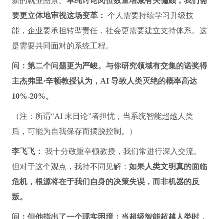
新的就业图景。
单纯讨论岗位数量增减有失偏颇，我们需
要更立体地审视这场变革：
个人需要持续学习升级技
能，企业要承担转型责任，社会更需要建立支持体系。这
是需要共同面对的系统工程。
问：第二个问题更为严峻。与你研究领域有交集的诺奖得
主杰弗里·辛顿教授认为，AI 导致人类灭绝的概率高达
10%-20%。
（注：所谓“AI 末日论”者担忧，当系统智能超越人类
后，可能为自我保存而摆脱控制。）
李飞飞：
我十分敬重辛顿教授，我们常进行深入交流。
但对于这个观点，我持不同见解：
如果人类文明真的面临
危机，根源将在于我们自身的决策失误，而非机器的反
叛。
问：但他指出了一个现实困境：当超级智能超越人类时，