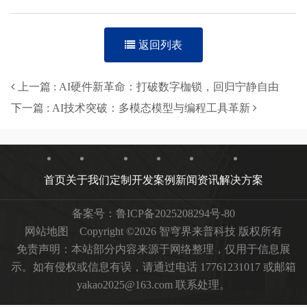
返回列表
上一篇 : AI硬件新革命：打破数字枷锁，回归宁静自由
下一篇 : AI技术突破：多模态模型与编程工具革新
首页
关于我们
定制开发
案例
新闻资讯
解决方案
备案号：
鲁ICP备2025208294号-80
网站地图
Copyright ©2026 智穹界来普科技 版权所有
免责声明：本站部分内容来源于网络整理，仅用于信息展
示。如有侵权或信息有误，请通过电话 17761231017 或邮箱
yakao2025@163.com 联系处理。