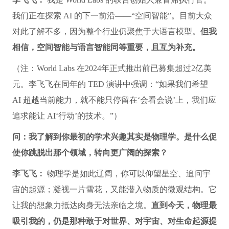
我们正在探索 AI 的下一前沿——“空间智能”。目前大众
对此了解不多，因为整个行业仍聚焦于大语言模型。
但我
相信，空间智能与语言智能同等重要，且互为补充。
（注：World Labs 在2024年正式推出前已募集超过2亿美
元。李飞飞在同年的 TED 演讲中强调：“如果我们希望
AI 超越当前能力，就不能只停留在‘会看会说’上，我们应
追求能让 AI‘行动’的技术。”）
问：我了解到你最初的学术兴趣其实是物理学。是什么促
使你跳脱出那个领域，转向更广阔的探索？
李飞飞：
物理学是如此辽阔，你可以仰望星空、追问宇
宙的起源；凝视一片雪花，又能潜入物质的微观结构。它
让我的想象力抵达肉身无法亲临之境。
直到今天，物理最
吸引我的，仍是那种敢于对世界、对宇宙、对生命起源提