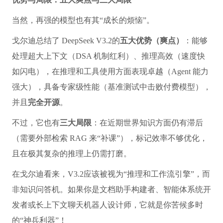
当然，再强的模型也有其“成长的烦恼”。
戈尔迪总结了 DeepSeek V3.2的
五大优势（爽点）
：能够
处理超大上下文（DSA 机制红利）、推理高效（速度快
如闪电），在推理和工具使用方面表现卓越（Agent 能力
强大），具备专家级性能（基准测试中击败付费模型），
并且
完全开源
。
不过，它也有
三大局限
：在近期世界知识方面仍有滞后
（需要外部检索 RAG 来“补课”），标记效率不够优化，
且在极其复杂的推理上仍需打磨。
在戈尔迪看来，V3.2应该被视为“推理和工作流引擎”，而
非知识问答机。如果你是文档助手构建者、智能体系统开
发者或长上下文聊天机器人设计师，它就是你苦候多时
的“神兵利器”！