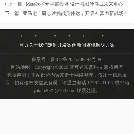
上一篇 : Meta砍掉元宇宙投资 设计与AI硬件成未来重心
下一篇 : 亚马逊自研芯片挑战英伟达，开启AI算力新战场
首页
关于我们
定制开发
案例
新闻资讯
解决方案
备案号：
鲁ICP备2025208294号-80
网站地图
Copyright ©2026 智穹界来普科技 版权所有
免责声明：本站部分内容来源于网络整理，仅用于信息展
示。如有侵权或信息有误，请通过电话 17761231017 或邮箱
yakao2025@163.com 联系处理。