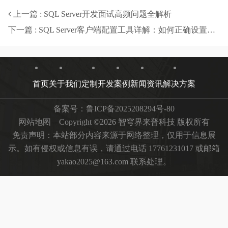
上一篇 : SQL Server开发面试高频问题全解析
下一篇 : SQL Server客户端配置工具详解：如何正确设置与问题排查-智穹界来普科技
首页
关于我们
定制开发
案例
新闻资讯
解决方案
备案号：
鲁ICP备2025208294号-80
网站地图
Copyright ©2026 智穹界来普科技 版权所有
免责声明：本站部分内容来源于网络整理，仅用于信息展
示。如有侵权或信息有误，请通过电话 17761231017 或邮箱
yakao2025@163.com 联系处理。