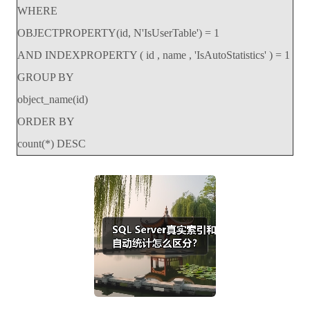
WHERE
OBJECTPROPERTY(id, N'IsUserTable') = 1
AND INDEXPROPERTY ( id , name , 'IsAutoStatistics' ) = 1
GROUP BY
object_name(id)
ORDER BY
count(*) DESC