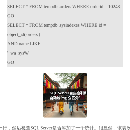
SELECT * FROM tempdb..orders WHERE orderid = 10248
GO
SELECT * FROM tempdb..sysindexes WHERE id =
object_id('orders')
AND name LIKE
'_wa_sys%'
GO
表，选择一行，然后检查SQL Server是否添加了一个统计。很显然，该表没有