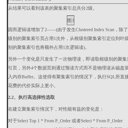
从结果可以看到该表的聚集索引总共分2级。
图3
因而逻辑读增加了2——(由于发生Clustered Index Scan，除
级别的聚集索引页占用1次外，从根级别聚集索引定位到叶
别的聚集索引也将额外占用1次逻辑读)。
另外一个变化是只发生了一次物理读，即读取根级别的聚集
引页，另外4个数据页则通过预读方式而不是物理读从磁盘
入内存Buffer。这使得有聚集索引的情况下，执行SQL所直
花费的代价实际上更小。
2.2、执行高选择性选取
在建立聚集索引情况下，对性能有益的变化是：
对于Select Top 1 * From P_Order 或者Select * From P_Order