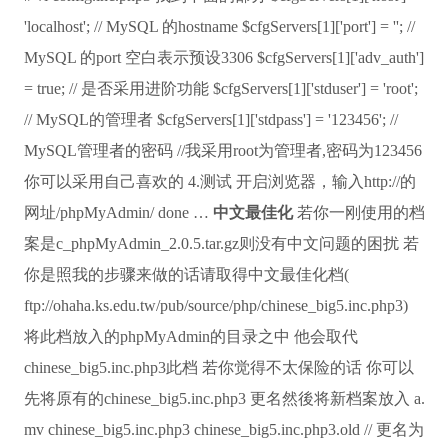
'localhost'; // MySQL 的hostname $cfgServers[1]['port'] = ''; //
MySQL 的port 空白表示预设3306 $cfgServers[1]['adv_auth']
= true; // 是否采用进阶功能 $cfgServers[1]['stduser'] = 'root';
// MySQL的管理者 $cfgServers[1]['stdpass'] = '123456'; //
MySQL管理者的密码 //我采用root为管理者,密码为123456
你可以采用自己喜欢的 4.测试 开启浏览器，输入http://的
网址/phpMyAdmin/ done …
中文最佳化
若你一刚使用的档
案是c_phpMyAdmin_2.0.5.tar.gz则没有中文问题的困扰 若
你是照我的步骤来做的话请取得中文最佳化档(
ftp://ohaha.ks.edu.tw/pub/source/php/chinese_big5.inc.php3)
将此档放入的phpMyAdmin的目录之中 他会取代
chinese_big5.inc.php3此档 若你觉得不太保险的话 你可以
先将原有的chinese_big5.inc.php3 更名然後将新档案放入 a.
mv chinese_big5.inc.php3 chinese_big5.inc.php3.old // 更名为