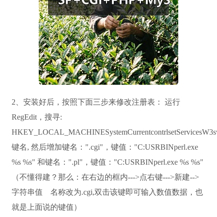
2、安装好后，按照下面三步来修改注册表： 运行
RegEdit，搜寻:
HKEY_LOCAL_MACHINESystemCurrentcontrlsetServicesW3svc
键名, 然后增加键名：".cgi"，键值："C:USRBINperl.exe
%s %s" 和键名：".pl"，键值："C:USRBINperl.exe %s %s"
（不懂得建？那么：在右边的框内--->点右键--->新建-->
字符串值 名称改为.cgi,双击该键即可输入数值数据，也
就是上面说的键值）