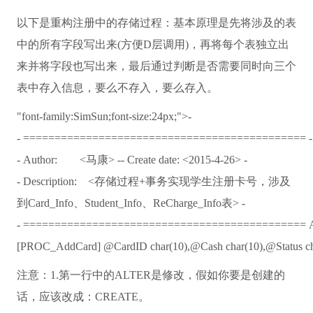
以下是重构注册中的存储过程：基本原理是先将涉及的表
中的所有字段写出来(方便D层调用)，再将每个表独立出
来并将字段也写出来，最后通过判断是否需要同时向三个
表中存入信息，要么不存入，要么存入。
"font-family:SimSun;font-size:24px;"
>
-
- =============================================
-
- Author: <马康>
-- Create date: <2015-4-26>
-
- Description: <存储过程+事务实现学生注册卡号，涉及
到Card_Info、Student_Info、ReCharge_Info表>
-
- =============================================
[PROC_AddCard]
@CardID
char
(10),@Cash
char
(10),@Status
c
注意：1.第一行中的ALTER是修改，假如你要是创建的
话，应该改成：CREATE。