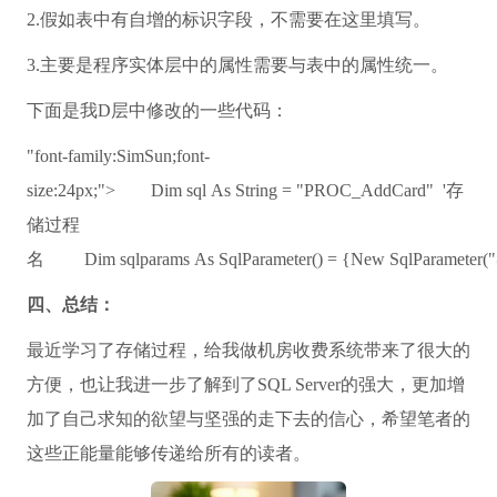
2.假如表中有自增的标识字段，不需要在这里填写。
3.主要是程序实体层中的属性需要与表中的属性统一。
下面是我D层中修改的一些代码：
"font-family:SimSun;font-
size:24px;"
> Dim sql
As
String =
"PROC_AddCard"
'存
储过程
名
Dim sqlparams
As
SqlParameter() = {New SqlParameter(
"
四、总结：
最近学习了存储过程，给我做机房收费系统带来了很大的
方便，也让我进一步了解到了SQL Server的强大，更加增
加了自己求知的欲望与坚强的走下去的信心，希望笔者的
这些正能量能够传递给所有的读者。