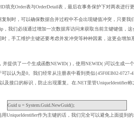
ID填充Order表与OrderDetail表，最后在事务保护下对两表进行
据复制时，可以确保数据合并过程中不会出现键值冲突，只要我
Trip，我们必须通过增加一次数据库访问来获取当前主键键值
同时，手工维护主键还要考虑并发冲突等种种因素，这更会增加
类型，并提供了一个生成函数NEWID( )，使用NEWID( )可以生成一个唯一的Uni
是0。我们经常从注册表中看到类似{45F0EB02-0727-4F2E
件以及接口的标识，防止出现重复。在.NET里管UniqueIdentifier称之为GU
Guid u = System.Guid.NewGuid();
如选用UniqueIdentifier作为主键的话，我们完全可以避免上面提