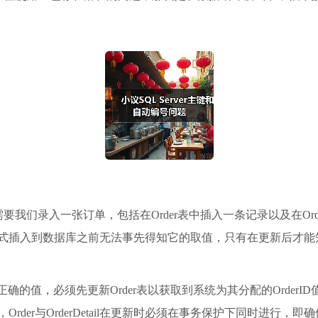
在需要我们录入一张订单，包括在Order表中插入一条记录以及在Orde
记录正式插入到数据库之前无法事先得知它的取值，只有在更新后才
添入正确的值，必须先更新Order表以获取到系统为其分配的OrderID值，
性，Order与OrderDetail在更新时必须在事务保护下同时进行