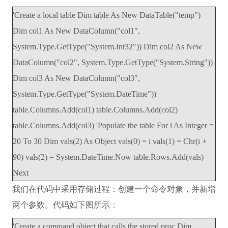
'Create a local table Dim table As New DataTable("temp")
Dim col1 As New DataColumn("col1",
System.Type.GetType("System.Int32")) Dim col2 As New
DataColumn("col2", System.Type.GetType("System.String"))
Dim col3 As New DataColumn("col3",
System.Type.GetType("System.DateTime"))
table.Columns.Add(col1) table.Columns.Add(col2)
table.Columns.Add(col3) 'Populate the table For i As Integer =
20 To 30 Dim vals(2) As Object vals(0) = i vals(1) = Chr(i +
90) vals(2) = System.DateTime.Now table.Rows.Add(vals)
Next
我们在代码中采用存储过程：创建一个命令对象，并新增
两个参数。代码如下图所示：
'Create a command object that calls the stored proc Dim