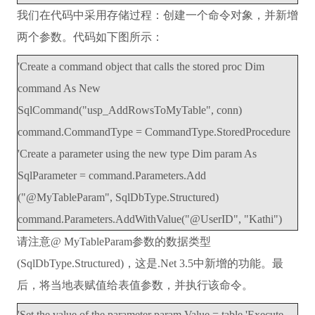
我们在代码中采用存储过程：创建一个命令对象，并新增
两个参数。代码如下图所示：
'Create a command object that calls the stored proc Dim
command As New
SqlCommand("usp_AddRowsToMyTable", conn)
command.CommandType = CommandType.StoredProcedure
'Create a parameter using the new type Dim param As
SqlParameter = command.Parameters.Add
("@MyTableParam", SqlDbType.Structured)
command.Parameters.AddWithValue("@UserID", "Kathi")
请注意@ MyTableParam参数的数据类型
(SqlDbType.Structured)，这是.Net 3.5中新增的功能。最
后，将当地表赋值给表值参数，并执行该命令。
'Set the value of the parameter param.Value = table 'Execute