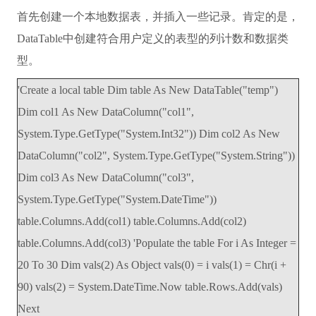
首先创建一个本地数据表，并插入一些记录。肯定的是，
DataTable中创建符合用户定义的表型的列计数和数据类
型。
'Create a local table Dim table As New DataTable("temp")
Dim col1 As New DataColumn("col1",
System.Type.GetType("System.Int32")) Dim col2 As New
DataColumn("col2", System.Type.GetType("System.String"))
Dim col3 As New DataColumn("col3",
System.Type.GetType("System.DateTime"))
table.Columns.Add(col1) table.Columns.Add(col2)
table.Columns.Add(col3) 'Populate the table For i As Integer =
20 To 30 Dim vals(2) As Object vals(0) = i vals(1) = Chr(i +
90) vals(2) = System.DateTime.Now table.Rows.Add(vals)
Next