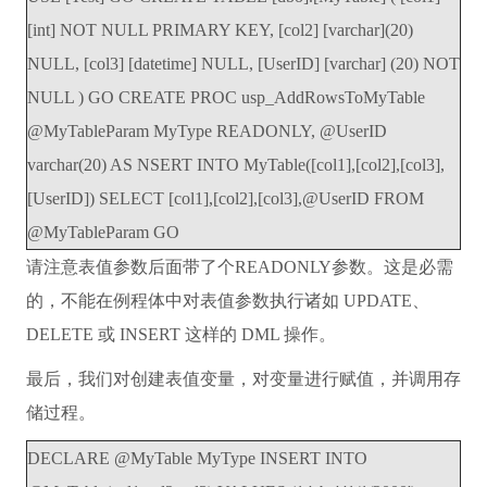
[int] NOT NULL PRIMARY KEY, [col2] [varchar](20)
NULL, [col3] [datetime] NULL, [UserID] [varchar] (20) NOT
NULL ) GO CREATE PROC usp_AddRowsToMyTable
@MyTableParam MyType READONLY, @UserID
varchar(20) AS NSERT INTO MyTable([col1],[col2],[col3],
[UserID]) SELECT [col1],[col2],[col3],@UserID FROM
@MyTableParam GO
请注意表值参数后面带了个READONLY参数。这是必需
的，不能在例程体中对表值参数执行诸如 UPDATE、
DELETE 或 INSERT 这样的 DML 操作。
最后，我们对创建表值变量，对变量进行赋值，并调用存
储过程。
DECLARE @MyTable MyType INSERT INTO