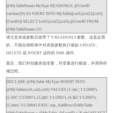
@MyTableParam MyType READONLY, @UserID
varchar(20) AS NSERT INTO MyTable([col1],[col2],[col3],
[UserID]) SELECT [col1],[col2],[col3],@UserID FROM
@MyTableParam GO
请注意表值参数后面带了个READONLY参数。这是必需
的，不能在例程体中对表值参数执行诸如 UPDATE、
DELETE 或 INSERT 这样的 DML 操作。
最后，我们对创建表值变量，对变量进行赋值，并调用存
储过程。
DECLARE @MyTable MyType INSERT INTO
@MyTable(col1,col2,col3) VALUES (1,'abc','1/1/2000'),
(2,'def','1/1/2001'), (3,'ghi','1/1/2002'), (4,'jkl','1/1/2003'),
(5,'mno','1/1/2004') EXEC usp_AddRowsToMyTable
@MyTableParam = @MyTable, @UserID = 'Kathi' SELECT