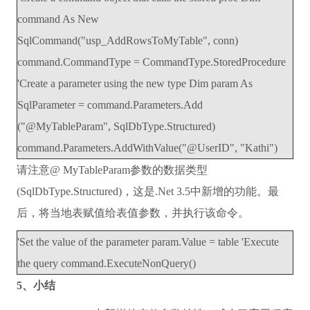
command As New
SqlCommand("usp_AddRowsToMyTable", conn)
command.CommandType = CommandType.StoredProcedure
'Create a parameter using the new type Dim param As
SqlParameter = command.Parameters.Add
("@MyTableParam", SqlDbType.Structured)
command.Parameters.AddWithValue("@UserID", "Kathi")
请注意@ MyTableParam参数的数据类型
(SqlDbType.Structured)，这是.Net 3.5中新增的功能。最
后，将当地表赋值给表值参数，并执行该命令。
'Set the value of the parameter param.Value = table 'Execute
the query command.ExecuteNonQuery()
5、小结