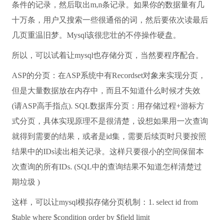
条件的记录，然后取出m,n条记录。如果你的数据量有几
十万条，用户又搜索一些很通俗的词，然后要依次读最后
几页重温旧梦。Mysql该很悲壮的不停操作硬盘。
所以，可以试着让mysql也存储分页，当然要程序配合。
ASP的分页：在ASP系统中有Recordset对象来实现分页，
但是大量数据放在内存中，而且不知道什么时候才失效
(请ASP高手指点). SQL数据库分页：用存储过程+游标方
式分页，具体实现原理不是很清楚，设想如果用一次查询
就得到需要的结果，或者是id集，需要后续页时只要按照
结果中的IDs读出相关记录。这样只要很小的空间保留本
次查询的所有IDs. (SQL中的查询结果不知道怎样清楚过
期垃圾 )
这样，可以让mysql模拟存储分页机制：1. select id from
$table where $condition order by $field limit