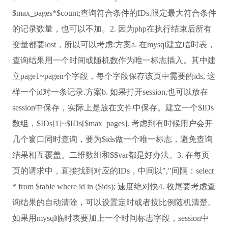
$max_pages*$count;查询符合条件的IDs.限定最大符合条件
的记录数量，也可以不加。2. 因为php在执行结束后所有
变量都要lost，所以可以考虑:方案a. 在mysql建立临时表，
查询结果用一个时间或随机数作为唯一标志插入。其中建
立page1~pagen个字段，每个字段保存该页中需要的ids, 这
样一个id对一条记录.方案b. 如果打开session,也可以放在
session中保存，实际上是放在文件中保存。建立一个$IDs
数组，$IDs[1]~$IDs[$max_pages]. 考虑到有时候用户会开
几个窗口同时查询，要为$ids做一个唯一标志，避免查询
结果相互覆盖。二维数组和$$var都是好办法。3. 在每页
页的请求中，直接找到对应的IDs，中间以","间隔：select
* from $table where id in ($ids); 速度绝对快4. 收尾要考虑查
询结果的自动清除，可以设置定时或者按比例随机清楚。
如果用mysql临时表要加上一个时间标志字段，session中