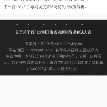
下一篇 : MySQL读写调度策略与优先级设置解析
首页
关于我们
定制开发
案例
新闻资讯
解决方案
备案号：
鲁ICP备2025208294号-80
网站地图
Copyright ©2026 智穹界来普科技 版权所有
免责声明：本站部分内容来源于网络整理，仅用于信息展
示。如有侵权或信息有误，请通过电话 17761231017 或邮箱
yakao2025@163.com 联系处理。