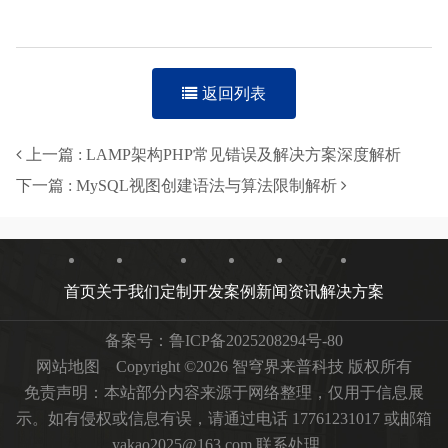
返回列表
上一篇 : LAMP架构PHP常见错误及解决方案深度解析
下一篇 : MySQL视图创建语法与算法限制解析
首页
关于我们
定制开发
案例
新闻资讯
解决方案
备案号：
鲁ICP备2025208294号-80
网站地图
Copyright ©2026 智穹界来普科技 版权所有
免责声明：本站部分内容来源于网络整理，仅用于信息展
示。如有侵权或信息有误，请通过电话 17761231017 或邮箱
yakao2025@163.com 联系处理。