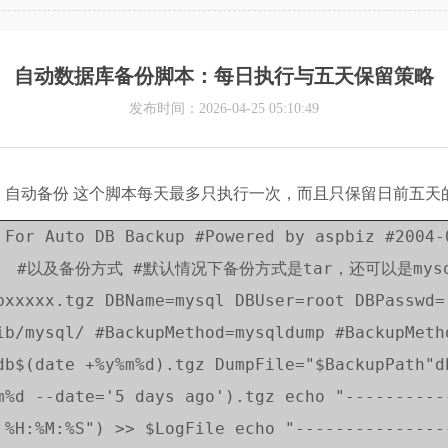
自动数据库备份脚本：每日执行与五天保留策略
发布时间：2026-04-25 05:10:49
一次，自动备份 这个脚本每天最多只执行一次，而且只保留日前五
pt For Auto DB Backup #Powered by aspbiz #
及备份方式 #默认情况下备份方式是tar，还可以是mysqldu
xx.tgz DBName=mysql DBUser=root DBPasswd= 
ib/mysql/ #BackupMethod=mysqldump #BackupMeth
db$(date +%y%m%d).tgz DumpFile="$BackupPath"d
m%d --date='5 days ago').tgz echo "----------
 %H:%M:%S") >> $LogFile echo "---------------