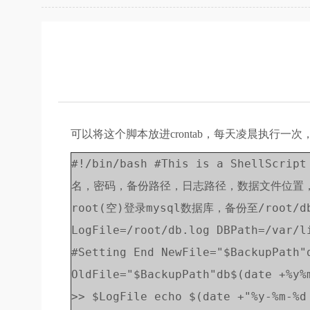
可以将这个脚本放进crontab，每天凌晨执行
#!/bin/bash #This is a ShellScri
名，密码，备份路径，日志路径，数据文件位置， #以
root(空)登录mysql数据库，备份至/root/dbxxx
LogFile=/root/db.log DBPath=/var/l
#Setting End NewFile="$BackupPath"
OldFile="$BackupPath"db$(date +%y%
>> $LogFile echo $(date +"%y-%m-%d