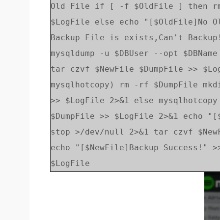
Old File if [ -f $OldFile ] then r
$LogFile else echo "[$OldFile]No O
Backup File is exists,Can't Backup
mysqldump -u $DBUser --opt $DBName
tar czvf $NewFile $DumpFile >> $Lo
mysqlhotcopy) rm -rf $DumpFile mkd
>> $LogFile 2>&1 else mysqlhotcopy
$DumpFile >> $LogFile 2>&1 echo "[
stop >/dev/null 2>&1 tar czvf $New
echo "[$NewFile]Backup Success!" >
$LogFile