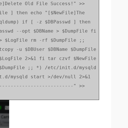
e]Delete Old File Success!" >>
ile ] then echo "[$NewFile]The
qldump) if [ -z $DBPasswd ] then
asswd --opt $DBName > $DumpFile fi
> $LogFile rm -rf $DumpFile ;;
tcopy -u $DBUser $DBName $DumpFile
$LogFile 2>&1 fi tar czvf $NewFile
$DumpFile ;; *) /etc/init.d/mysqld
t.d/mysqld start >/dev/null 2>&1
--------------------------" >>