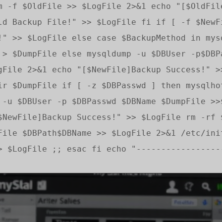
m -f $OldFile >> $LogFile 2>&1 echo "[$OldFil
ld Backup File!" >> $LogFile fi if [ -f $NewF
!" >> $LogFile else case $BackupMethod in mys
 > $DumpFile else mysqldump -u $DBUser -p$DBP
gFile 2>&1 echo "[$NewFile]Backup Success!" >
ir $DumpFile if [ -z $DBPasswd ] then mysqlho
 -u $DBUser -p $DBPasswd $DBName $DumpFile >>
$NewFile]Backup Success!" >> $LogFile rm -rf 
File $DBPath$DBName >> $LogFile 2>&1 /etc/ini
> $LogFile ;; esac fi echo "-----------------